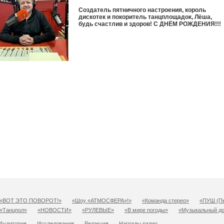
Создатель пятничного настроения, король
дискотек и покоритель танцплощадок, Лёша,
будь счастлив и здоров! С ДНЁМ РОЖДЕНИЯ!!!
«ВОТ ЭТО ПОВОРОТ!»
«Шоу «АТМОСФЕРА»!»
«Команда стерео»
«ПУШ (Пе
«Танцпол»
«НОВОСТИ»
«РУЛЕВЫЕ»
«В мире погоды»
«Музыкальный д
Аудитория
Исследования
Редакция
Награды радио