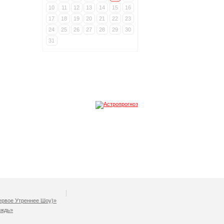
10
11
12
13
14
15
16
17
18
19
20
21
22
23
24
25
26
27
28
29
30
31
рвое Утреннее Шоу)»
ождь»