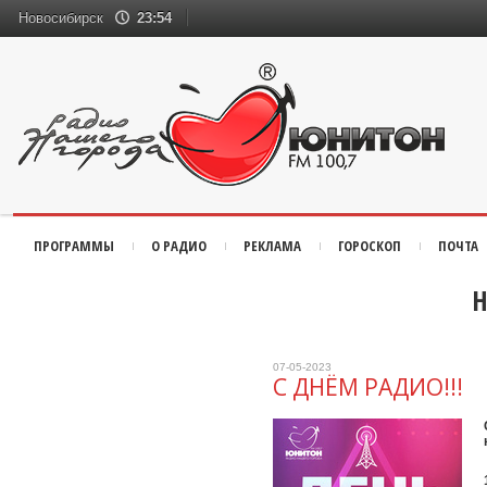
Новосибирск
23:54
ПРОГРАММЫ
О РАДИО
РЕКЛАМА
ГОРОСКОП
ПОЧТА
Н
07-05-2023
С ДНЁМ РАДИО!!!