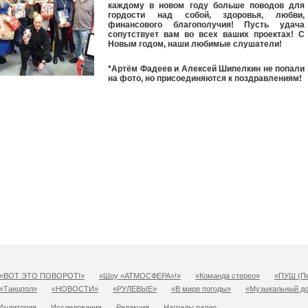
каждому в новом году больше поводов для
гордости над собой, здоровья, любви,
финансового благополучия! Пусть удача
сопутствует вам во всех ваших проектах! С
Новым годом, наши любимые слушатели!
*Артём Фадеев и Алексей Шипелкин не попали
на фото, но присоединяются к поздравлениям!
«ВОТ ЭТО ПОВОРОТ!»
«Шоу «АТМОСФЕРА»!»
«Команда стерео»
«ПУШ (Пе
«Танцпол»
«НОВОСТИ»
«РУЛЕВЫЕ»
«В мире погоды»
«Музыкальный д
Аудитория
Исследования
Редакция
Награды радио