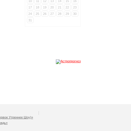
10
11
12
13
14
15
16
17
18
19
20
21
22
23
24
25
26
27
28
29
30
31
рвое Утреннее Шоу)»
ождь»