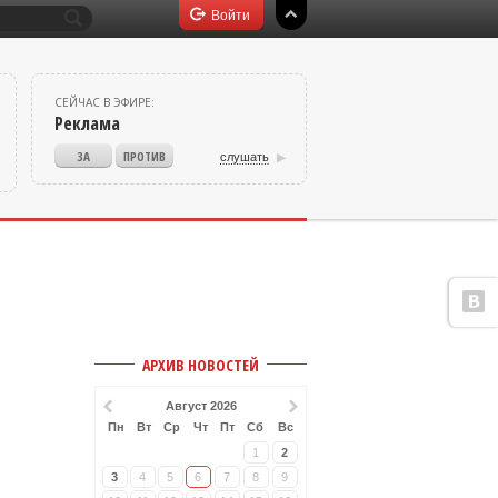
СЕЙЧАС В ЭФИРЕ:
Реклама
слушать
v
АРХИВ НОВОСТЕЙ
Август 2026
Пн
Вт
Ср
Чт
Пт
Сб
Вс
1
2
3
4
5
6
7
8
9