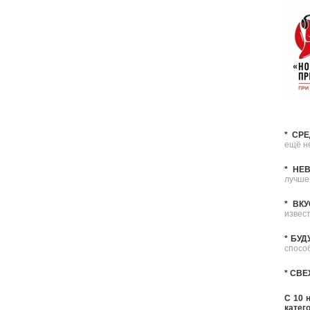
* СР
ещё н
* НЕ
лучше,
* ВК
извес
* БУ
спосо
* СВ
С 10 
катег