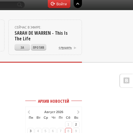
СЕЙЧАС В ЭФИРЕ:
SARAH DE WARREN - This Is
The Life
слушать
v
АРХИВ НОВОСТЕЙ
Август 2026
Пн
Вт
Ср
Чт
Пт
Сб
Вс
1
2
3
4
5
6
7
8
9