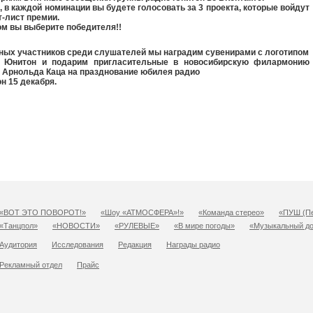
, в каждой номинации вы будете голосовать за 3 проекта, которые войдут
т-лист премии.
ом вы выберите победителя!!
ных участников среди слушателей мы наградим сувенирами с логотипом
 Юнитон и подарим пригласительные в новосибирскую филармонию
 Арнольда Каца на празднование юбилея радио
н 15 декабря.
«ВОТ ЭТО ПОВОРОТ!»
«Шоу «АТМОСФЕРА»!»
«Команда стерео»
«ПУШ (Пе
«Танцпол»
«НОВОСТИ»
«РУЛЕВЫЕ»
«В мире погоды»
«Музыкальный д
Аудитория
Исследования
Редакция
Награды радио
Рекламный отдел
Прайс