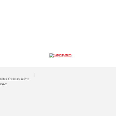
рвое Утреннее Шоу)»
ождь»