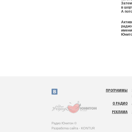
Затем
в шор
А пот
Актив
радио
имени
Юнито
ПРОГРАММЫ
v
О РАДИО
РЕКЛАМА
Радио Юнитон ©
Разработка сайта -
KONTUR