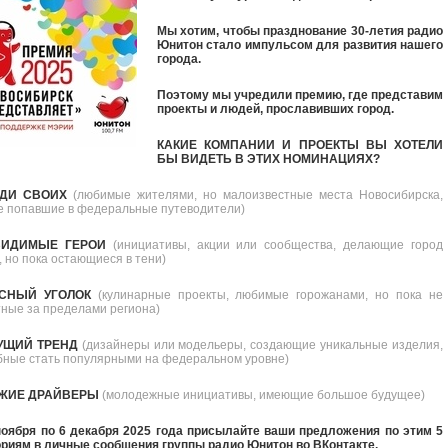
Мы хотим, чтобы празднование 30-летия радио
Юнитон стало импульсом для развития нашего
города.
Поэтому мы учредили премию, где представим
проекты и людей, прославивших город.
КАКИЕ КОМПАНИИ И ПРОЕКТЫ ВЫ ХОТЕЛИ
БЫ ВИДЕТЬ В ЭТИХ НОМИНАЦИЯХ?
ЕДИ СВОИХ
(любимые жителями, но малоизвестные места Новосибирска,
е попавшие в федеральные путеводители)
ВИДИМЫЕ ГЕРОИ
(инициативы, акции или сообщества, делающие город
 но пока остающиеся в тени)
УСНЫЙ УГОЛОК
(кулинарные проекты, любимые горожанами, но пока не
тные за пределами региона)
ДУЩИЙ ТРЕНД
(дизайнеры или модельеры, создающие уникальные изделия,
бные стать популярными на федеральном уровне)
ЕЖИЕ ДРАЙВЕРЫ
(молодежные инициативы, имеющие большое будущее)
ноября по 6 декабря 2025 года присылайте ваши предложения по этим 5
ориям в личные сообщения группы радио Юнитон во ВКонтакте.